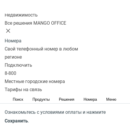
в разных разрезах.
Колл-центр
Недвижимость
Инструмент включает две группы отчетов,
Все решения MANGO OFFICE
разделенные на подгруппы в зависимости от типа
вызова.
Номера
Свой телефонный номер в любом
Как подключить отчеты
регионе
Подключить
Для получения доступа к группам отчетов нажмите
8-800
Подключить
и установите флаги напротив
Местные городские номера
наименований групп отчетов, которые вы хотите
Тарифы на связь
подключить.
Поиск
Продукты
Решения
Номера
Меню
Ознакомьтесь с условиями оплаты и нажмите
Сохранить
.