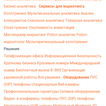
Бизнес-аналитика
Сервисы для маркетинга
Коллтрекинг
Мультиканальная аналитика
Анализ
конкурентов
Сквозная аналитика
Товарная аналитика
Email-трекинг
Окупаемость инвестиций
Мессенджер‑маркетинг
Робот-аналитик
Робот-
маркетолог
Мультирегиональный коллтрекинг
Решения
Телефонизация офиса
Информационная безопасность
Крупному бизнесу
Красивые номера
Международный
номер
Бесплатный вызов 8−800
Организация
удаленной работы
Все решения
Оборудование
ПУС
(SIP) телефоны стационарные
Веб-камеры
Профессиональные гарнитуры
Сетевое оборудование
Видео- и конференц- телефоны
ПУС (SIP) телефоны
беспроводные
VoIP шлюзы
Мобильный Интернет 4G