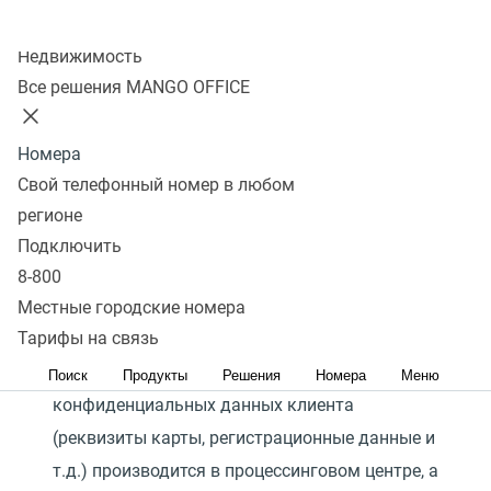
Колл-центр
Недвижимость
Все решения MANGO OFFICE
В электронных платёжных системах
безопасность платежей обеспечивается
Номера
использованием SSL протокола для передачи
Свой телефонный номер в любом
конфиденциальной информации от клиента
регионе
на сервер системы для обработки. Далее
Подключить
передача информации осуществляется по
8-800
закрытым банковским сетям высшей степени
Местные городские номера
защиты.
Тарифы на связь
Сбор и обработка полученных
Поиск
Продукты
Решения
Номера
Меню
конфиденциальных данных клиента
(реквизиты карты, регистрационные данные и
т.д.) производится в процессинговом центре, а