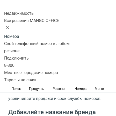
Брендирование любых номеров
Колл-центр
Недвижимость
Стоимость
Подключить
Все решения MANGO OFFICE
С сервисом Этикетка MANGO
Номера
Свой телефонный номер в любом
OFFICE
регионе
Подключить
От 15%
8-800
Местные городские номера
повышайте уровень дозвона
Тарифы на связь
От 20%
Поиск
Продукты
Решения
Номера
Меню
увеличивайте продажи и срок службы номеров
Добавляйте название бренда