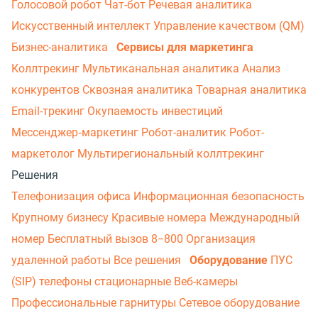
Голосовой робот
Чат-бот
Речевая аналитика
Искусственный интеллект
Управление качеством (QM)
Бизнес-аналитика
Сервисы для маркетинга
Коллтрекинг
Мультиканальная аналитика
Анализ
конкурентов
Сквозная аналитика
Товарная аналитика
Email-трекинг
Окупаемость инвестиций
Мессенджер‑маркетинг
Робот-аналитик
Робот-
маркетолог
Мультирегиональный коллтрекинг
Решения
Телефонизация офиса
Информационная безопасность
Крупному бизнесу
Красивые номера
Международный
номер
Бесплатный вызов 8−800
Организация
удаленной работы
Все решения
Оборудование
ПУС
(SIP) телефоны стационарные
Веб-камеры
Профессиональные гарнитуры
Сетевое оборудование