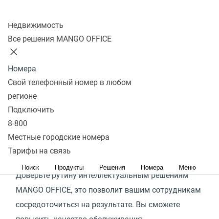
Колл-центр
97%
Недвижимость
Все решения MANGO OFFICE
рутинных задач в обслуживании клиентов можно
делегировать искусственному интеллекту
Номера
В коммуникации компании с клиентами очень
Свой телефонный номер в любом
много рутины: повторяющиеся диалоги, ручная
регионе
прослушка разговоров, большое количество
Подключить
исходящих звонков с одинаковым сообщением
8-800
и многое другое. Эти задачи отнимают время
Местные городские номера
ваших сотрудников — самого ценного ресурса
Тарифы на связь
в любом контактном центре.
Поиск
Продукты
Решения
Номера
Меню
Доверьте рутину интеллектуальным решениям
MANGO OFFICE, это позволит вашим сотрудникам
сосредоточиться на результате. Вы сможете