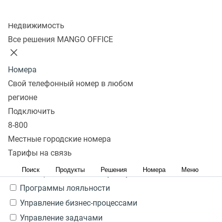
Ничего не найдено
Колл-центр
Да
Недвижимость
Все решения MANGO OFFICE
Посмотреть все
Свернуть
Тип системы
Номера
Свой телефонный номер в любом
Ничего не найдено
регионе
CRM
Подключить
ERP
8-800
Service Desk
Местные городские номера
Управление кандидатами HRM/HCM/ATS
Тарифы на связь
Бухгалтерия
Поиск
Продукты
Решения
Номера
Меню
Медицинские системы (МИС)
Программы лояльности
Управление бизнес-процессами
Управление задачами