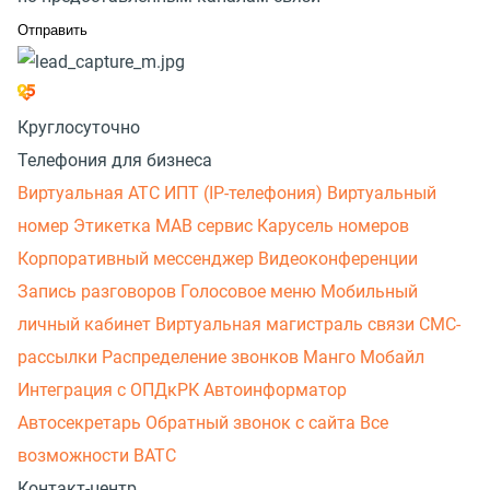
Круглосуточно
Телефония для бизнеса
Виртуальная АТС
ИПТ (IP-телефония)
Виртуальный
номер
Этикетка
МАВ сервис
Карусель номеров
Корпоративный мессенджер
Видеоконференции
Запись разговоров
Голосовое меню
Мобильный
личный кабинет
Виртуальная магистраль связи
СМС-
рассылки
Распределение звонков
Манго Мобайл
Интеграция с ОПДкРК
Автоинформатор
Автосекретарь
Обратный звонок с сайта
Все
возможности ВАТС
Контакт-центр