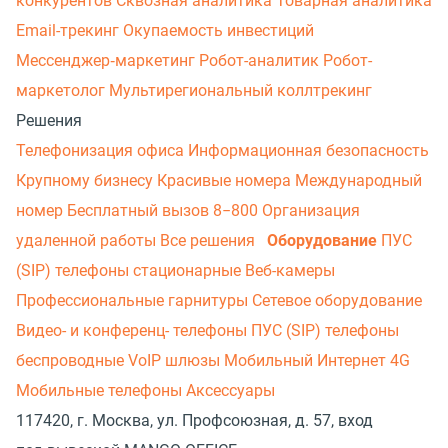
конкурентов
Сквозная аналитика
Товарная аналитика
Email-трекинг
Окупаемость инвестиций
Мессенджер‑маркетинг
Робот-аналитик
Робот-
маркетолог
Мультирегиональный коллтрекинг
Решения
Телефонизация офиса
Информационная безопасность
Крупному бизнесу
Красивые номера
Международный
номер
Бесплатный вызов 8−800
Организация
удаленной работы
Все решения
Оборудование
ПУС
(SIP) телефоны стационарные
Веб-камеры
Профессиональные гарнитуры
Сетевое оборудование
Видео- и конференц- телефоны
ПУС (SIP) телефоны
беспроводные
VoIP шлюзы
Мобильный Интернет 4G
Мобильные телефоны
Аксессуары
117420, г. Москва, ул. Профсоюзная, д. 57, вход