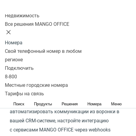
Колл-центр
Создать вебхук
Недвижимость
Все решения MANGO OFFICE
Сервисы MANGO OFFICE легко и просто
интегрировать с самыми популярными CRM-
Номера
системами и другими офисными приложениями:
Свой телефонный номер в любом
300+ готовых интеграций доступны
регионе
для подключения, в них реализованы самые
Подключить
востребованные клиентами сценарии.
8-800
Посмотреть список готовых интеграций
Местные городские номера
Если готовой интеграции с экосистемой
Тарифы на связь
MANGO OFFICE в списке нет или вам требуется
Поиск
Продукты
Решения
Номера
Меню
автоматизировать коммуникации из воронки в
вашей CRM-системе, настройте интеграцию
с сервисами MANGO OFFICE через webhooks