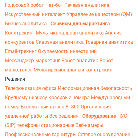
Голосовой робот
Чат-бот
Речевая аналитика
Искусственный интеллект
Управление качеством (QM)
Бизнес-аналитика
Сервисы для маркетинга
Коллтрекинг
Мультиканальная аналитика
Анализ
конкурентов
Сквозная аналитика
Товарная аналитика
Email-трекинг
Окупаемость инвестиций
Мессенджер‑маркетинг
Робот-аналитик
Робот-
маркетолог
Мультирегиональный коллтрекинг
Решения
Телефонизация офиса
Информационная безопасность
Крупному бизнесу
Красивые номера
Международный
номер
Бесплатный вызов 8−800
Организация
удаленной работы
Все решения
Оборудование
ПУС
(SIP) телефоны стационарные
Веб-камеры
Профессиональные гарнитуры
Сетевое оборудование