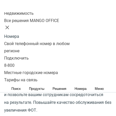
Коммуникации компании с ее клиентами сопутствует
Колл-центр
большое количество рутины: повторяющиеся диалоги,
Недвижимость
множество исходящих звонков с одинаковыми
Все решения MANGO OFFICE
сообщениями, звонки от клиентов для уточнения
режима работы компании или адреса офиса и многое
Номера
другое. Эти задачи занимают время ваших
Свой телефонный номер в любом
сотрудников — самый ценный ресурс в любой
регионе
компании.
Подключить
8-800
Интегрируйте голосовых роботов в вашу CRM-систему,
Местные городские номера
доверьте выполнение рутинных задач
Тарифы на связь
интеллектуальным решениям от MANGO OFFICE
Поиск
Продукты
Решения
Номера
Меню
и позвольте вашим сотрудникам сосредоточиться
на результате. Повышайте качество обслуживания без
увеличения ФОТ.