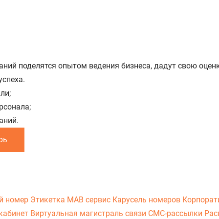
ний поделятся опытом ведения бизнеса, дадут свою оцен
успеха.
ли;
рсонала;
аний.
рь
й номер
Этикетка
МАВ сервис
Карусель номеров
Корпорат
кабинет
Виртуальная магистраль связи
СМС-рассылки
Рас