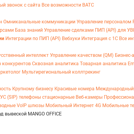
ый звонок с сайта
Все возможности ВАТС
он
Омниканальные коммуникации
Управление персоналом
урсами
База знаний
Управление сделками
ПИП (API) для У
ии
Интеграции по ПИП (API)
Вебхуки
Интеграция с 1С
Все ин
усственный интеллект
Управление качеством (QM)
Бизнес-
з конкурентов
Сквозная аналитика
Товарная аналитика
Em
аркетолог
Мультирегиональный коллтрекинг
ность
Крупному бизнесу
Красивые номера
Международный
УС (SIP) телефоны стационарные
Веб-камеры
Профессиона
оводные
VoIP шлюзы
Мобильный Интернет 4G
Мобильные т
 под вывеской MANGO OFFICE