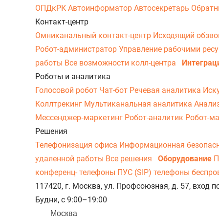
ОПДкРК
Автоинформатор
Автосекретарь
Обратн
Контакт-центр
Омниканальный контакт-центр
Исходящий обзв
Робот-администратор
Управление рабочими рес
работы
Все возможности колл-центра
Интеграц
Роботы и аналитика
Голосовой робот
Чат-бот
Речевая аналитика
Иск
Коллтрекинг
Мультиканальная аналитика
Анали
Мессенджер‑маркетинг
Робот-аналитик
Робот-м
Решения
Телефонизация офиса
Информационная безопас
удаленной работы
Все решения
Оборудование
П
конференц- телефоны
ПУС (SIP) телефоны беспр
117420, г. Москва, ул. Профсоюзная, д. 57, вход
Будни, с 9:00–19:00
Москва